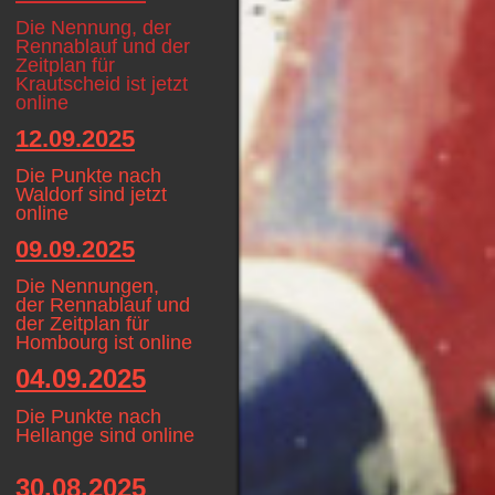
Die Nennung, der
Rennablauf und der
Zeitplan für
Krautscheid ist jetzt
online
12.09.2025
Die Punkte nach
Waldorf sind jetzt
online
09.09.2025
Die Nennungen,
der Rennablauf und
der Zeitplan für
Hombourg ist online
04.09.2025
Die Punkte nach
Hellange sind online
30.08.2025