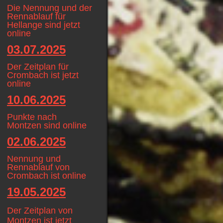
Die Nennung und der
Rennablauf für
Hellange sind jetzt
online
03.07.2025
Der Zeitplan für
Crombach ist jetzt
online
10.06.2025
Punkte nach
Montzen sind online
02.06.2025
Nennung und
Rennablauf von
Crombach ist online
19.05.2025
D
er Zeitplan von
Montzen ist jetzt