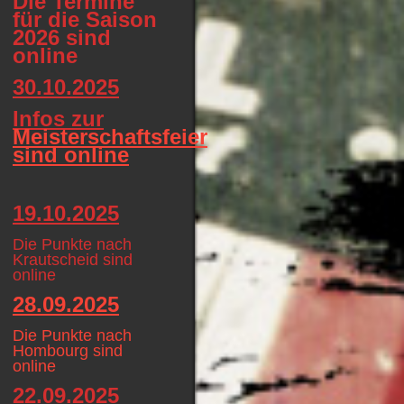
Die Termine
für die Saison
2026 sind
online
30.10.2025
Infos zur
Meisterschaftsfeier
sind online
19.10.2025
Die Punkte nach
Krautscheid sind
online
28.09.2025
Die Punkte nach
Hombourg sind
online
22.09.2025