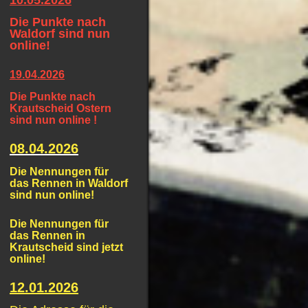
10.05.2026
Die Punkte nach
Waldorf sind nun
online!
19.04.2026
Die Punkte nach
Krautscheid Ostern
sind nun online !
08.04.2026
Die Nennungen für
das Rennen in Waldorf
sind nun online!
Die Nennungen für
das Rennen in
Krautscheid sind jetzt
online!
12.01.2026