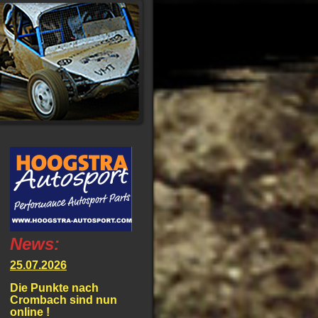
News:
25.07.2026
Die Punkte nach
Crombach sind nun
online !