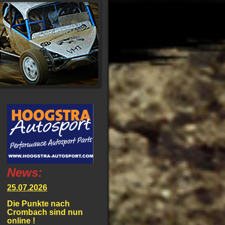
News:
25.07.2026
Die Punkte nach
Crombach sind nun
online !