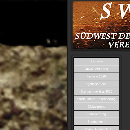
Startseite
News / Aktuelles
Termine 2026
Ergebnisse 2026
Startnummerliste 2026
Startnummer Reservierung
Clubwertung
Teamwertung
Nennungen
Zeitplan / Rennablauf