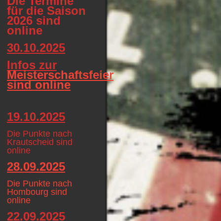
Die Termine
für die Saison
2026 sind
online
30.10.2025
Infos zur
Meisterschaftsfeier
sind online
19.10.2025
Die Punkte nach
Krautscheid sind
online
28.09.2025
Die Punkte nach
Hombourg sind
online
22.09.2025