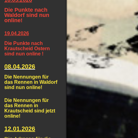
10.05.2026
Die Punkte nach
Waldorf sind nun
online!
19.04.2026
Die Punkte nach
Krautscheid Ostern
sind nun online !
08.04.2026
Die Nennungen für
das Rennen in Waldorf
sind nun online!
Die Nennungen für
das Rennen in
Krautscheid sind jetzt
online!
12.01.2026