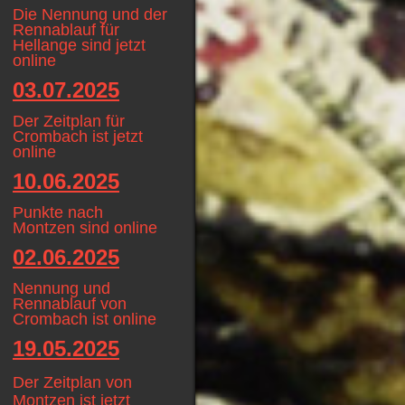
Die Nennung und der
Rennablauf für
Hellange sind jetzt
online
03.07.2025
Der Zeitplan für
Crombach ist jetzt
online
10.06.2025
Punkte nach
Montzen sind online
02.06.2025
Nennung und
Rennablauf von
Crombach ist online
19.05.2025
D
er Zeitplan von
Montzen ist jetzt